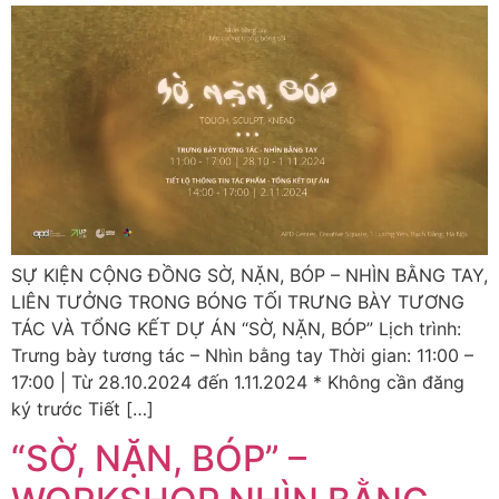
SỰ KIỆN CỘNG ĐỒNG SỜ, NẶN, BÓP – NHÌN BẰNG TAY,
LIÊN TƯỞNG TRONG BÓNG TỐI TRƯNG BÀY TƯƠNG
TÁC VÀ TỔNG KẾT DỰ ÁN “SỜ, NẶN, BÓP” Lịch trình:
Trưng bày tương tác – Nhìn bằng tay Thời gian: 11:00 –
17:00 | Từ 28.10.2024 đến 1.11.2024 * Không cần đăng
ký trước Tiết […]
“SỜ, NẶN, BÓP” –