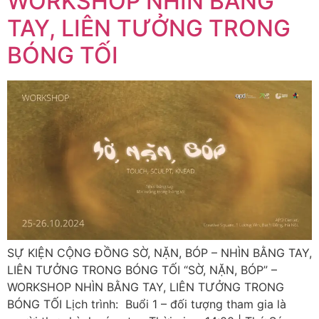
WORKSHOP NHÌN BẰNG
TAY, LIÊN TƯỞNG TRONG
BÓNG TỐI
SỰ KIỆN CỘNG ĐỒNG SỜ, NẶN, BÓP – NHÌN BẰNG TAY,
LIÊN TƯỞNG TRONG BÓNG TỐI “SỜ, NẶN, BÓP” –
WORKSHOP NHÌN BẰNG TAY, LIÊN TƯỞNG TRONG
BÓNG TỐI Lịch trình: Buổi 1 – đối tượng tham gia là