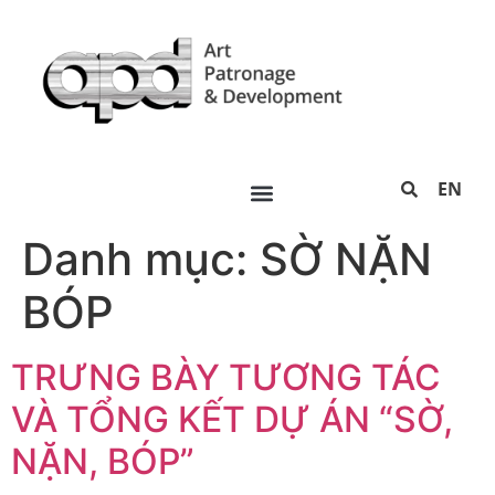
EN
Danh mục:
SỜ NẶN
BÓP
TRƯNG BÀY TƯƠNG TÁC
VÀ TỔNG KẾT DỰ ÁN “SỜ,
NẶN, BÓP”