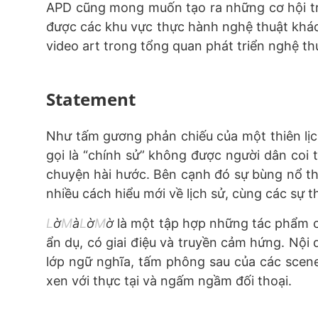
APD cũng mong muốn tạo ra những cơ hội tr
được các khu vực thực hành nghệ thuật khác 
video art trong tổng quan phát triển nghệ th
Statement
Như tấm gương phản chiếu của một thiên lịch 
gọi là “chính sử” không được người dân coi 
chuyện hài hước. Bên cạnh đó sự bùng nổ thô
nhiều cách hiểu mới về lịch sử, cùng các sự t
L
ờ
M
à
L
ờ
M
ờ
là một tập hợp những tác phẩm 
ẩn dụ, có giai điệu và truyền cảm hứng. Nội
lớp ngữ nghĩa, tấm phông sau của các scene 
xen với thực tại và ngấm ngầm đối thoại.