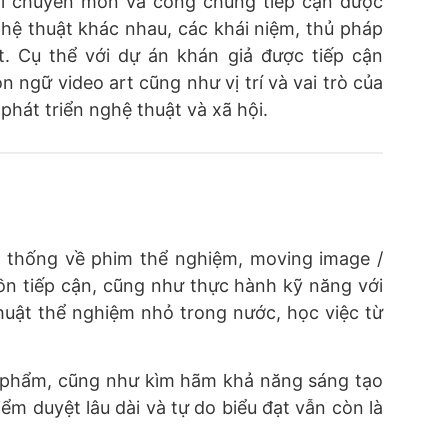
iới chuyên môn và công chúng tiếp cận được
hệ thuật khác nhau, các khái niệm, thủ pháp
t. Cụ thể với dự án khán giả được tiếp cận
n ngữ video art cũng như vị trí và vai trò của
phát triển nghệ thuật và xã hội
.
h thống về phim thể nghiệm, moving image /
ồn tiếp cận, cũng như thực hành kỹ năng với
uật thể nghiệm nhỏ trong nước, học việc từ
ác phẩm, cũng như kìm hãm khả năng sáng tạo
iểm duyệt lâu dài và tự do biểu đạt vẫn còn là