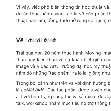
Vì vậy, việc phổ biến thông tin học thuật v
dự án thực hành sáng tạo là vô cùng cần t
thuật hàn lâm, đồng thời mở rộng cơ hội tự 
Về
L
ờ
M
à
L
ờ
M
ờ
Trải qua hơn 20 năm thực hành Moving Imag
thức hay kiến thức về sự khác biệt giữa các
image và Video Art. Trường đại học mỹ thuậ
năm đó những “tác phẩm” ra lò lại giống như
Trong bối cảnh như trên và với định hướng b
là
L
ờ
M
à
L
ờ
M
ờ.
Các tác phẩm được tuyển chọn
art với tình trạng sáng tác và sản xuất độc l
talk, workshop nhằm mục tiêu hỗ trợ thông ti