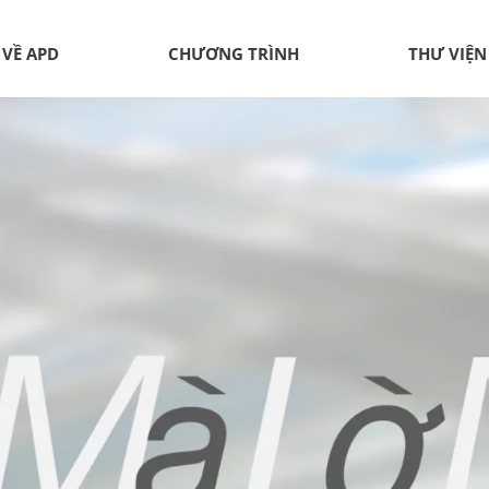
VỀ APD
CHƯƠNG TRÌNH
THƯ VIỆN