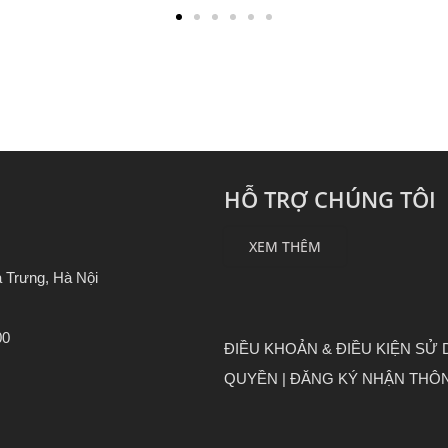
HỖ TRỢ CHÚNG TÔI
XEM THÊM
 Trưng, Hà Nội
00
ĐIỀU KHOẢN & ĐIỀU KIỆN SỬ
QUYỀN |
ĐĂNG KÝ NHẬN THÔN