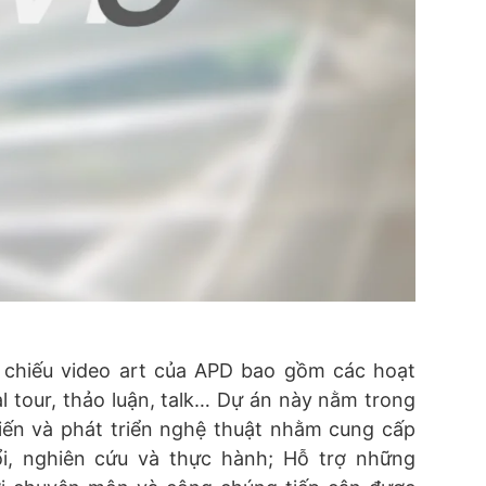
h chiếu video art của APD bao gồm các hoạt
al tour, thảo luận, talk… Dự án này nằm trong
iến và phát triển nghệ thuật nhằm cung cấp
đổi, nghiên cứu và thực hành; Hỗ trợ những