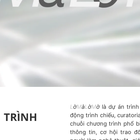
L
ờ
M
à
L
ờ
M
ờ
là dự án trìn
 TRÌNH
động trình chiếu, curatori
chuỗi chương trình phổ b
thông tin, cơ hội trao 