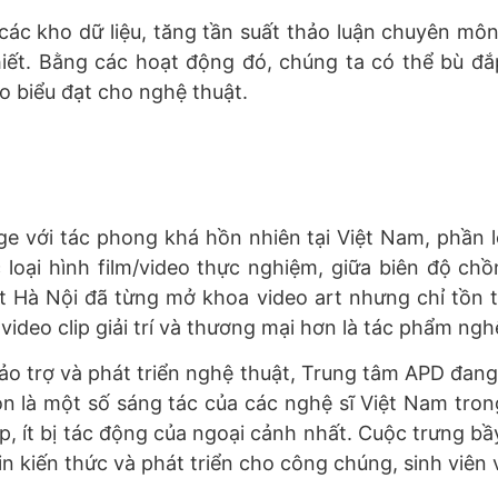
à các kho dữ liệu, tăng tần suất thảo luận chuyên mô
hiết. Bằng các hoạt động đó, chúng ta có thể bù đ
do biểu đạt cho nghệ thuật.
e với tác phong khá hồn nhiên tại Việt Nam, phần l
 loại hình film/video thực nghiệm, giữa biên độ ch
t Hà Nội đã từng mở khoa video art nhưng chỉ tồn 
 video clip giải trí và thương mại hơn là tác phẩm 
ảo trợ và phát triển nghệ thuật, Trung tâm APD đang
 là một số sáng tác của các nghệ sĩ Việt Nam tro
ập, ít bị tác động của ngoại cảnh nhất. Cuộc trưng b
n kiến thức và phát triển cho công chúng, sinh viên v