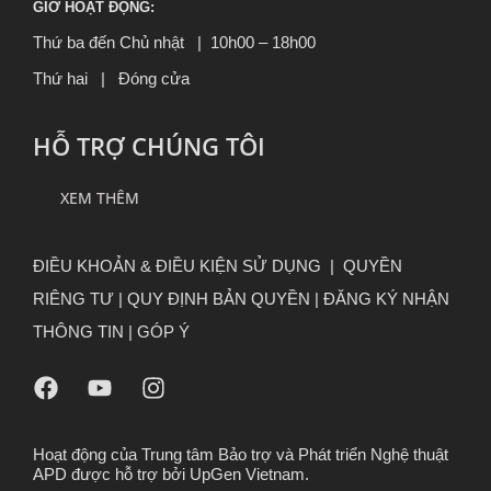
GIỜ HOẠT ĐỘNG:
Thứ ba đến Chủ nhật | 10h00 – 18h00
Thứ hai | Đóng cửa
HỖ TRỢ CHÚNG TÔI
XEM THÊM
ĐIỀU KHOẢN & ĐIỀU KIỆN SỬ DỤNG
|
QUYỀN
RIÊNG TƯ
|
QUY ĐỊNH BẢN QUYỀN |
ĐĂNG KÝ NHẬN
THÔNG TIN
|
GÓP Ý
Hoạt động của Trung tâm Bảo trợ và Phát triển Nghệ thuật
APD được hỗ trợ bởi UpGen Vietnam.