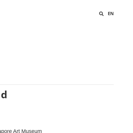
EN
ad
apore Art Museum