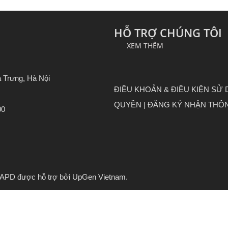
HỖ TRỢ CHÚNG TÔI
XEM THÊM
 Trưng, Hà Nội
ĐIỀU KHOẢN & ĐIỀU KIỆN SỬ
QUYỀN |
ĐĂNG KÝ NHẬN THÔN
00
ật APD được hỗ trợ bởi UpGen Vietnam.