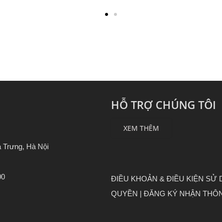
HỖ TRỢ CHÚNG TÔI
XEM THÊM
 Trưng, Hà Nội
00
ĐIỀU KHOẢN & ĐIỀU KIỆN SỬ
QUYỀN |
ĐĂNG KÝ NHẬN THÔN