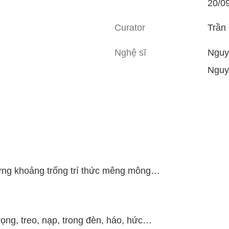
20/0
Curator
Trần
Nghệ sĩ
Nguy
Nguy
những khoảng trống trí thức mêng mông…
vọng, treo, nạp, trong đèn, háo, hức…