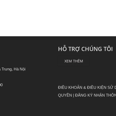
HỖ TRỢ CHÚNG TÔI
XEM THÊM
 Trưng, Hà Nội
00
ĐIỀU KHOẢN & ĐIỀU KIỆN SỬ
QUYỀN |
ĐĂNG KÝ NHẬN THÔN