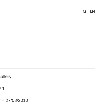
EN
allery
Art
7 – 27/08/2010