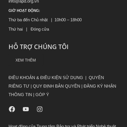
info@apd.org.vn
GIỜ HOẠT ĐỘNG:
Thứ ba đến Chủ nhật | 10h00 – 18h00
Thứ hai | Đóng cửa
HỖ TRỢ CHÚNG TÔI
XEM THÊM
ĐIỀU KHOẢN & ĐIỀU KIỆN SỬ DỤNG
|
QUYỀN
RIÊNG TƯ
|
QUY ĐỊNH BẢN QUYỀN |
ĐĂNG KÝ NHẬN
THÔNG TIN
|
GÓP Ý
Hoạt động của Trung tâm Bảo trợ và Phát triển Nghệ thuật