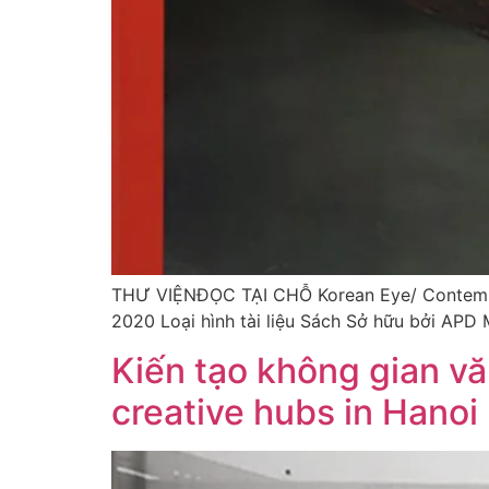
THƯ VIỆNĐỌC TẠI CHỖ Korean Eye/ Contempora
2020 Loại hình tài liệu Sách Sở hữu bởi APD
Kiến tạo không gian vă
creative hubs in Hanoi